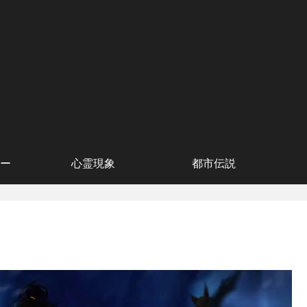
ー
心霊現象
都市伝説