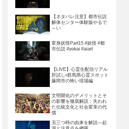
【ネタバレ注意】都市伝説
解体センター体験版やるで
～い
変身妖怪Part15 #妖怪 #都
市伝説 #yokai #aiart
【LIVE】心霊生配信リアル
肝試し•群馬県心霊スポット
藤岡市の怖い現場編
文明開化のデメリットとそ
の影響を徹底解説：失われ
た伝統文化と社会変革の代
償
丑三つ時の由来を解説―起
源と注意点を網羅