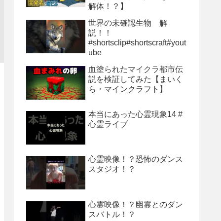
解体！？】
世界の未確認生物 解
説！！
#shortsclip#shortscraft#yout
ube
血塗られたマイクラ都市伝
説を検証してみた【まいく
ら・マインクラフト】
本当にあった心霊現象14 #
心霊ライブ
心霊映像！？恐怖のダンス
スタジオ！？
心霊映像！？幽霊とのダン
スバトル！？