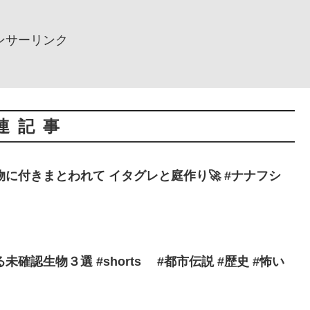
ンサーリンク
連記事
に付きまとわれて イタグレと庭作り🚀 #ナナフシ
確認生物３選 #shorts #都市伝説 #歴史 #怖い