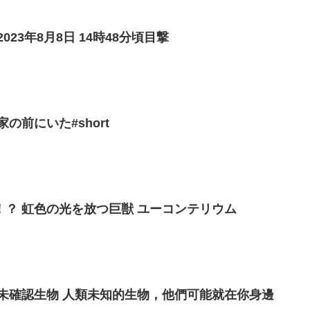
23年8月8日 14時48分頃目撃
の前にいた#short
？ 虹色の光を放つ巨獣 ユーコンテリウム
遭遇警報！！【UMA】未確認生物 人類未知的生物，他們可能就在你身邊