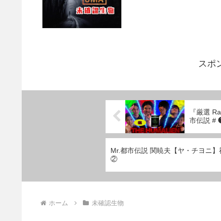
スポ
『厳選 Ra
市伝説 # 
Mr.都市伝説 関暁夫【ヤ・チヨニ
②
ホーム
未確認生物