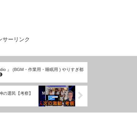
ンサーリンク
dio 』 (BGM・作業用・睡眠用 ) やりすぎ都
❶
】神の選民【考察】