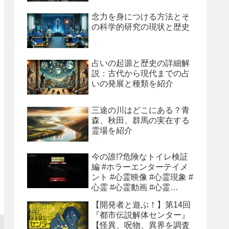
念力を身につける方法とそ
の科学的研究の現状と歴史
占いの起源と歴史の詳細解
説：古代から現代までの占
いの発展と種類を紹介
三途の川はどこにある？青
森、秋田、群馬の実在する
霊場を紹介
今の誰!?危険なトイレ検証
編 #ホラーエンターテイメ
ント #心霊映像 #心霊現象 #
心霊 #心霊動画 #心霊
youtube
【開発者と遊ぶ！】第14回
『都市伝説解体センター』
【怪異、呪物、異界を調査