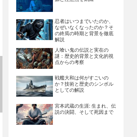
忍者はいつまでいたのか、
なぜいなくなったのか？そ
の終焉の時期と背景を徹底
解説
人喰い鬼の伝説と実在の
謎：歴史的背景と文化的視
点からの考察
戦艦大和は何がすごいの
か？技術と歴史のシンボル
としての解説
宮本武蔵の生涯: 生まれ、伝
説の決闘、そして死因まで