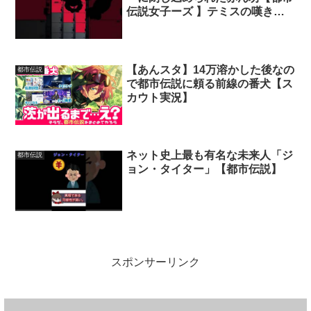
伝説女子ーズ 】テミスの嘆き
#Shorts
【あんスタ】14万溶かした後なの
都市伝説
で都市伝説に頼る前線の番犬【ス
カウト実況】
ネット史上最も有名な未来人「ジ
都市伝説
ョン・タイター」【都市伝説】
スポンサーリンク