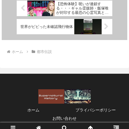
【恐怖体験】呪いが連鎖す
る・・・ギャル霊媒師・飯塚唯
が封印する最恐の心霊写真と
は？【コラボ】
世界がビビった未確認飛行物体
ホーム
都市伝説
ホーム
プライバシーポリシー
お問い合わせ
© 2021 Supernatural History.