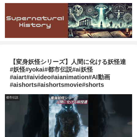
【変身妖怪シリーズ】人間に化ける妖怪達
#妖怪#yokai#都市伝説#ai妖怪
#aiart#aivideo#aianimation#AI動画
#aishorts#aishortsmovie#shorts
都市伝説