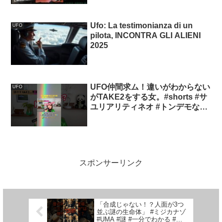
Ufo: La testimonianza di un
UFO
pilota, INCONTRA GLI ALIENI
2025
UFO仲間求ム！違いがわからない
UFO
がTAKE2をする女。#shorts #サ
ユリアリティネオ #トンデモなハ
ナシ #sayurealityneo #UFO #未
確認飛行物体 #UFO映像 #UFO動
画
スポンサーリンク
「合成じゃない！？人面が3つ
並ぶ謎の生命体」 #ミジカナゾ
#UMA #謎 #一分でわかる #未