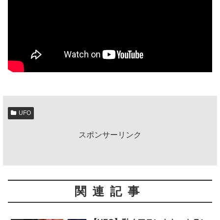
UFO
スポンサーリンク
関連記事