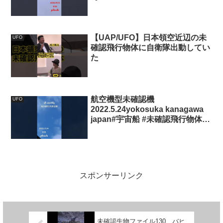
未確認飛行物体#未確認機 #宇宙
船 #空飛ぶ円盤#ufo
【UAP/UFO】日本領空近辺の未
UFO
確認飛行物体に自衛隊出動してい
た
航空機型未確認機
UFO
2022.5.24yokosuka kanagawa
japan#宇宙船 #未確認飛行物体 #
未確認機 #空飛ぶ円盤 #ufo #スカ
ウトシップ
スポンサーリンク
未確認生物ファイル130 バヒ