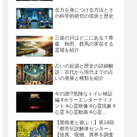
念力を身につける方法とそ
の科学的研究の現状と歴史
三途の川はどこにある？青
森、秋田、群馬の実在する
霊場を紹介
占いの起源と歴史の詳細解
説：古代から現代までの占
いの発展と種類を紹介
今の誰!?危険なトイレ検証
編 #ホラーエンターテイメ
ント #心霊映像 #心霊現象 #
心霊 #心霊動画 #心霊
youtube
【開発者と遊ぶ！】第14回
『都市伝説解体センター』
【怪異、呪物、異界を調査