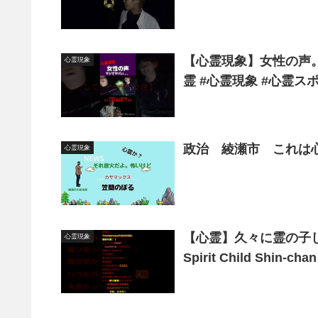
【心霊現象】女性の声。マジ
心霊現象
霊 #心霊現象 #心霊スポッ
政治 綾瀬市 これは心霊
心霊現象
【心霊】久々に霊の子しんち
心霊現象
Spirit Child Shin-