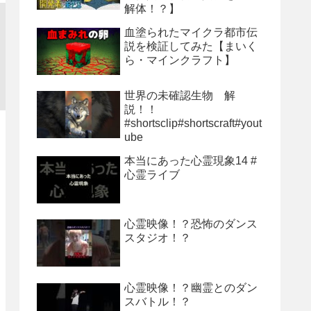
解体！？】
血塗られたマイクラ都市伝
説を検証してみた【まいく
ら・マインクラフト】
世界の未確認生物 解
説！！
#shortsclip#shortscraft#yout
ube
本当にあった心霊現象14 #
心霊ライブ
心霊映像！？恐怖のダンス
スタジオ！？
心霊映像！？幽霊とのダン
スバトル！？