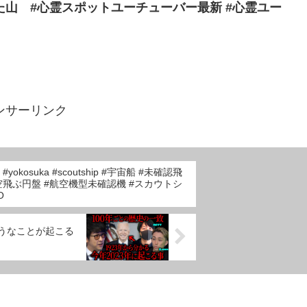
山 #心霊スポットユーチューバー最新 #心霊ユー
ンサーリンク
24 #yokosuka #scoutship #宇宙船 #未確認飛
空飛ぶ円盤 #航空機型未確認機 #スカウトシ
O
ようなことが起こる