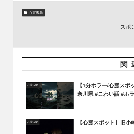
心霊現象
スポ
関
【1分ホラー/心霊スポッ
心霊現象
奈川県 #こわい話 #ホ
【心霊スポット】旧小
心霊現象