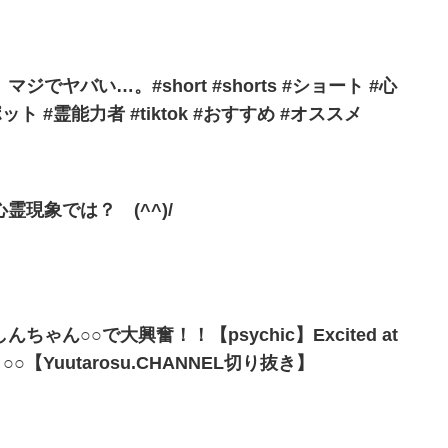
でヤバい…。#short #shorts #ショート #心
ト #霊能力者 #tiktok #おすすめ #オススメ
現象では？ (^^)/
ゃん○○で大興奮！！【psychic】Excited at
chan ○○【Yuutarosu.CHANNEL切り抜き】