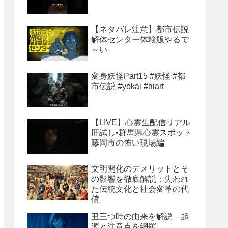
【ネタバレ注意】都市伝説
解体センター体験版やるで
～い
変身妖怪Part15 #妖怪 #都
市伝説 #yokai #aiart
【LIVE】心霊生配信リアル
肝試し•群馬県心霊スポット
藤岡市の怖い現場編
文明開化のデメリットとそ
の影響を徹底解説：失われ
た伝統文化と社会変革の代
償
丑三つ時の由来を解説―起
源と注意点を網羅