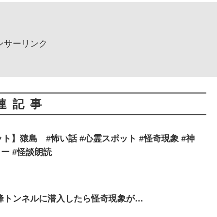
ンサーリンク
連記事
ト】猿島 #怖い話 #心霊スポット #怪奇現象 #神
ラー #怪談朗読
峰トンネルに潜入したら怪奇現象が…