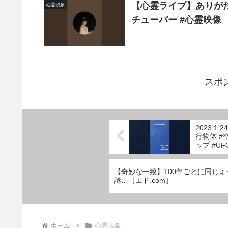
【心霊ライブ】ありがた
心霊現象
チューバー #心霊映像
スポ
2023.1.
行物体 #
ップ #UF
【奇妙な一致】100年ごとに同じ
謎…［エド.com］
ホーム
心霊現象